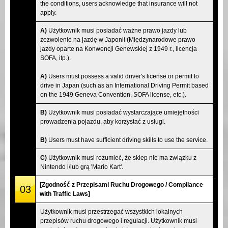
the conditions, users acknowledge that insurance will not
apply.
A)
Użytkownik musi posiadać ważne prawo jazdy lub
zezwolenie na jazdę w Japonii (Międzynarodowe prawo
jazdy oparte na Konwencji Genewskiej z 1949 r., licencja
SOFA, itp.).
A)
Users must possess a valid driver's license or permit to
drive in Japan (such as an International Driving Permit based
on the 1949 Geneva Convention, SOFA license, etc.).
B)
Użytkownik musi posiadać wystarczające umiejętności
prowadzenia pojazdu, aby korzystać z usługi.
B)
Users must have sufficient driving skills to use the service.
C)
Użytkownik musi rozumieć, że sklep nie ma związku z
Nintendo i/lub grą 'Mario Kart'.
[Zgodność z Przepisami Ruchu Drogowego / Compliance
03
with Traffic Laws]
Użytkownik musi przestrzegać wszystkich lokalnych
przepisów ruchu drogowego i regulacji. Użytkownik musi