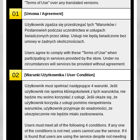
"Terms of Use" over any translated versions.
01
[Umowa / Agreement]
Użytkownik zgadza się przestrzegać tych "Warunków i
Postanowień podczas uczestnictwa w usługach
świadczonych przez sklep. Usługi nie będą świadczone bez
umowy w żadnych okolicznościach.
Users agree to comply with these "Terms of Use" when
participating in services provided by the store. Under no
circumstances will services be provided without agreement.
02
[Warunki Użytkownika / User Condition]
Użytkownik musi spełniać następujące 4 warunki. Jeśli
użytkownik nie spełnia któregokolwiek z tych warunków, nie
będzie mu wolno korzystać z usługi. Jeśli okaże się, że
użytkownik korzysta z usługi pomimo niespełnienia
warunków, użytkownik przyjmuje do wiadomości, że
ubezpieczenie nie będzie miało zastosowania.
Users must meet all of the following 4 conditions. If any one
of the conditions is not met, users cannot use the service. If it
is found that users are using the service despite not meeting