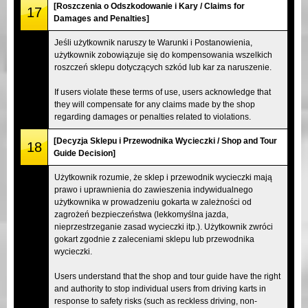
[Roszczenia o Odszkodowanie i Kary / Claims for
17
Damages and Penalties]
Jeśli użytkownik naruszy te Warunki i Postanowienia,
użytkownik zobowiązuje się do kompensowania wszelkich
roszczeń sklepu dotyczących szkód lub kar za naruszenie.
If users violate these terms of use, users acknowledge that
they will compensate for any claims made by the shop
regarding damages or penalties related to violations.
[Decyzja Sklepu i Przewodnika Wycieczki / Shop and Tour
18
Guide Decision]
Użytkownik rozumie, że sklep i przewodnik wycieczki mają
prawo i uprawnienia do zawieszenia indywidualnego
użytkownika w prowadzeniu gokarta w zależności od
zagrożeń bezpieczeństwa (lekkomyślna jazda,
nieprzestrzeganie zasad wycieczki itp.). Użytkownik zwróci
gokart zgodnie z zaleceniami sklepu lub przewodnika
wycieczki.
Users understand that the shop and tour guide have the right
and authority to stop individual users from driving karts in
response to safety risks (such as reckless driving, non-