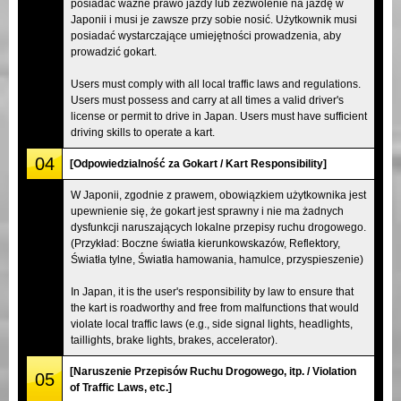
posiadać ważne prawo jazdy lub zezwolenie na jazdę w
Japonii i musi je zawsze przy sobie nosić. Użytkownik musi
posiadać wystarczające umiejętności prowadzenia, aby
prowadzić gokart.
Users must comply with all local traffic laws and regulations.
Users must possess and carry at all times a valid driver's
license or permit to drive in Japan. Users must have sufficient
driving skills to operate a kart.
04
[Odpowiedzialność za Gokart / Kart Responsibility]
W Japonii, zgodnie z prawem, obowiązkiem użytkownika jest
upewnienie się, że gokart jest sprawny i nie ma żadnych
dysfunkcji naruszających lokalne przepisy ruchu drogowego.
(Przykład: Boczne światła kierunkowskazów, Reflektory,
Światła tylne, Światła hamowania, hamulce, przyspieszenie)
In Japan, it is the user's responsibility by law to ensure that
the kart is roadworthy and free from malfunctions that would
violate local traffic laws (e.g., side signal lights, headlights,
taillights, brake lights, brakes, accelerator).
[Naruszenie Przepisów Ruchu Drogowego, itp. / Violation
05
of Traffic Laws, etc.]