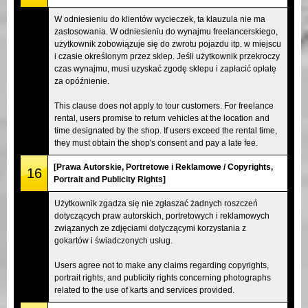
W odniesieniu do klientów wycieczek, ta klauzula nie ma
zastosowania. W odniesieniu do wynajmu freelancerskiego,
użytkownik zobowiązuje się do zwrotu pojazdu itp. w miejscu
i czasie określonym przez sklep. Jeśli użytkownik przekroczy
czas wynajmu, musi uzyskać zgodę sklepu i zapłacić opłatę
za opóźnienie.
This clause does not apply to tour customers. For freelance
rental, users promise to return vehicles at the location and
time designated by the shop. If users exceed the rental time,
they must obtain the shop's consent and pay a late fee.
[Prawa Autorskie, Portretowe i Reklamowe / Copyrights,
16
Portrait and Publicity Rights]
Użytkownik zgadza się nie zgłaszać żadnych roszczeń
dotyczących praw autorskich, portretowych i reklamowych
związanych ze zdjęciami dotyczącymi korzystania z
gokartów i świadczonych usług.
Users agree not to make any claims regarding copyrights,
portrait rights, and publicity rights concerning photographs
related to the use of karts and services provided.