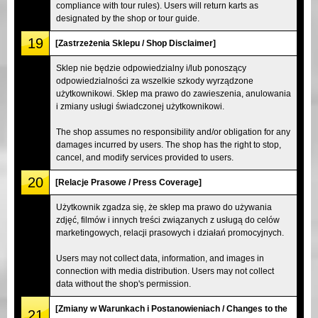
compliance with tour rules). Users will return karts as
designated by the shop or tour guide.
19
[Zastrzeżenia Sklepu / Shop Disclaimer]
Sklep nie będzie odpowiedzialny i/lub ponoszący
odpowiedzialności za wszelkie szkody wyrządzone
użytkownikowi. Sklep ma prawo do zawieszenia, anulowania
i zmiany usługi świadczonej użytkownikowi.
The shop assumes no responsibility and/or obligation for any
damages incurred by users. The shop has the right to stop,
cancel, and modify services provided to users.
20
[Relacje Prasowe / Press Coverage]
Użytkownik zgadza się, że sklep ma prawo do używania
zdjęć, filmów i innych treści związanych z usługą do celów
marketingowych, relacji prasowych i działań promocyjnych.
Users may not collect data, information, and images in
connection with media distribution. Users may not collect
data without the shop's permission.
[Zmiany w Warunkach i Postanowieniach / Changes to the
21