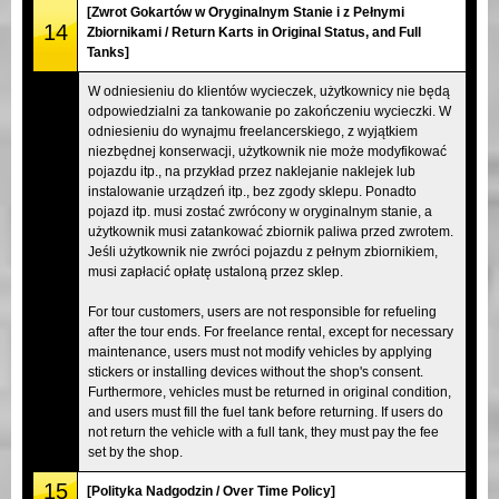
[Zwrot Gokartów w Oryginalnym Stanie i z Pełnymi
14
Zbiornikami / Return Karts in Original Status, and Full
Tanks]
W odniesieniu do klientów wycieczek, użytkownicy nie będą
odpowiedzialni za tankowanie po zakończeniu wycieczki. W
odniesieniu do wynajmu freelancerskiego, z wyjątkiem
niezbędnej konserwacji, użytkownik nie może modyfikować
pojazdu itp., na przykład przez naklejanie naklejek lub
instalowanie urządzeń itp., bez zgody sklepu. Ponadto
pojazd itp. musi zostać zwrócony w oryginalnym stanie, a
użytkownik musi zatankować zbiornik paliwa przed zwrotem.
Jeśli użytkownik nie zwróci pojazdu z pełnym zbiornikiem,
musi zapłacić opłatę ustaloną przez sklep.
For tour customers, users are not responsible for refueling
after the tour ends. For freelance rental, except for necessary
maintenance, users must not modify vehicles by applying
stickers or installing devices without the shop's consent.
Furthermore, vehicles must be returned in original condition,
and users must fill the fuel tank before returning. If users do
not return the vehicle with a full tank, they must pay the fee
set by the shop.
15
[Polityka Nadgodzin / Over Time Policy]