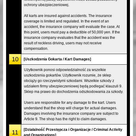
ochrony ubezpieczeniowej.
All karts are insured against accidents. The insurance
coverage is limited and regulated. In the event of an
accident, the insurance company will evaluate the case. At
this point, users must pay a deductible of 50,000 yen. If the
insurance company evaluates that the accident was the
result of reckless driving, users may not receive
compensation.
10
[Uszkodzenia Gokarta / Kart Damages]
Użytkownik ponosi odpowiedzialność za wszelkie
uszkodzenia gokartów. Użytkownik rozumie, że sklep
obciąży go rzeczywistymi szkodami. Wszelkie szkody z
udziałem firmy ubezpieczeniowej będą podlegać klauzuli 9.
Sklep ma prawo do dochodzenia odszkodowania za szkody.
Users are responsible for any damage to the kart. Users
understand that the shop will charge for actual damages.
Damages involving the insurance company are subject to
Article 9. The shop has the right to claim damages.
[Działalność Przestępcza i Organizacje / Criminal Activity
11
and Organizations]