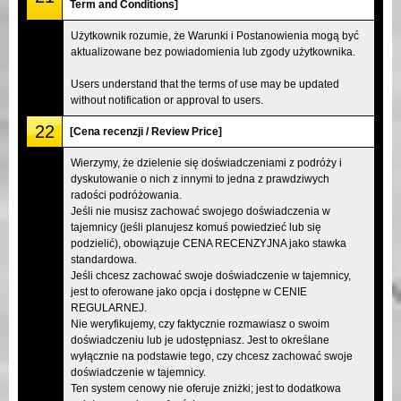
Term and Conditions]
Użytkownik rozumie, że Warunki i Postanowienia mogą być
aktualizowane bez powiadomienia lub zgody użytkownika.
Users understand that the terms of use may be updated
without notification or approval to users.
22
[Cena recenzji / Review Price]
Wierzymy, że dzielenie się doświadczeniami z podróży i
dyskutowanie o nich z innymi to jedna z prawdziwych
radości podróżowania.
Jeśli nie musisz zachować swojego doświadczenia w
tajemnicy (jeśli planujesz komuś powiedzieć lub się
podzielić), obowiązuje CENA RECENZYJNA jako stawka
standardowa.
Jeśli chcesz zachować swoje doświadczenie w tajemnicy,
jest to oferowane jako opcja i dostępne w CENIE
REGULARNEJ.
Nie weryfikujemy, czy faktycznie rozmawiasz o swoim
doświadczeniu lub je udostępniasz. Jest to określane
wyłącznie na podstawie tego, czy chcesz zachować swoje
doświadczenie w tajemnicy.
Ten system cenowy nie oferuje zniżki; jest to dodatkowa