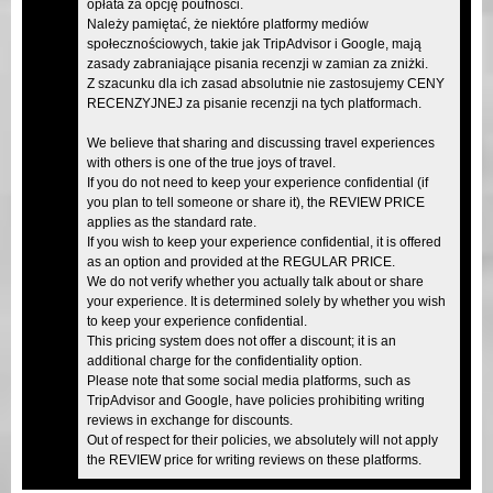
opłata za opcję poufności.
Należy pamiętać, że niektóre platformy mediów
społecznościowych, takie jak TripAdvisor i Google, mają
zasady zabraniające pisania recenzji w zamian za zniżki.
Z szacunku dla ich zasad absolutnie nie zastosujemy CENY
RECENZYJNEJ za pisanie recenzji na tych platformach.
We believe that sharing and discussing travel experiences
with others is one of the true joys of travel.
If you do not need to keep your experience confidential (if
you plan to tell someone or share it), the REVIEW PRICE
applies as the standard rate.
If you wish to keep your experience confidential, it is offered
as an option and provided at the REGULAR PRICE.
We do not verify whether you actually talk about or share
your experience. It is determined solely by whether you wish
to keep your experience confidential.
This pricing system does not offer a discount; it is an
additional charge for the confidentiality option.
Please note that some social media platforms, such as
TripAdvisor and Google, have policies prohibiting writing
reviews in exchange for discounts.
Out of respect for their policies, we absolutely will not apply
the REVIEW price for writing reviews on these platforms.