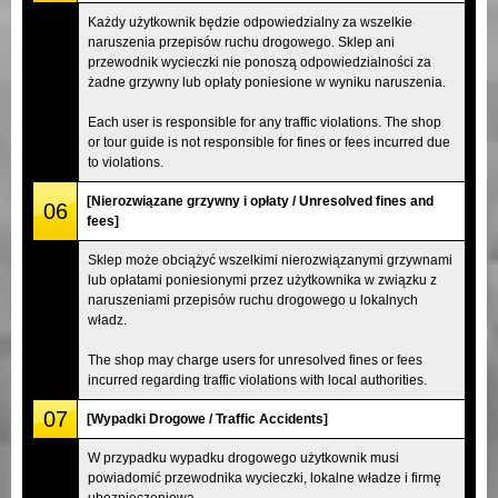
Każdy użytkownik będzie odpowiedzialny za wszelkie
naruszenia przepisów ruchu drogowego. Sklep ani
przewodnik wycieczki nie ponoszą odpowiedzialności za
żadne grzywny lub opłaty poniesione w wyniku naruszenia.
Each user is responsible for any traffic violations. The shop
or tour guide is not responsible for fines or fees incurred due
to violations.
[Nierozwiązane grzywny i opłaty / Unresolved fines and
06
fees]
Sklep może obciążyć wszelkimi nierozwiązanymi grzywnami
lub opłatami poniesionymi przez użytkownika w związku z
naruszeniami przepisów ruchu drogowego u lokalnych
władz.
The shop may charge users for unresolved fines or fees
incurred regarding traffic violations with local authorities.
07
[Wypadki Drogowe / Traffic Accidents]
W przypadku wypadku drogowego użytkownik musi
powiadomić przewodnika wycieczki, lokalne władze i firmę
ubezpieczeniową.