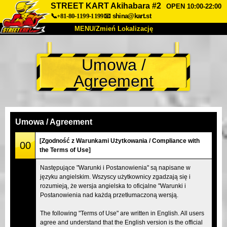
STREET KART Akihabara #2
OPEN 10:00-22:00
📞+81-80-1199-1199
📧
shina@kart.st
MENU/Zmień Lokalizację
TOP
Umowa /
O nas
Specyfikacja
Cena
Agreement
Dojazd
Opinie
FAQ
Firma
Rezerwacja
Zmień Lokalizację
Umowa / Agreement
Tokyo Shinagawa
Tokyo Akihabara#1
[Zgodność z Warunkami Użytkowania / Compliance with
00
the Terms of Use]
Tokyo Akihabara#2
Tokyo Shibuya
Następujące "Warunki i Postanowienia" są napisane w
Tokyo Shibuya Annex
Tokyo Bay
języku angielskim. Wszyscy użytkownicy zgadzają się i
rozumieją, że wersja angielska to oficjalne "Warunki i
Tokyo Asakusa
Osaka
Postanowienia nad każdą przetłumaczoną wersją.
Okinawa
The following "Terms of Use" are written in English. All users
agree and understand that the English version is the official