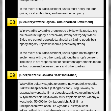
In the event of a traffic accident, users must notify the tour
guide, local authorities, and insurance company.
08
[Nieautoryzowane Ugoda / Unauthorized Settlement]
W przypadku wypadku drogowego użytkownik zgadza się
nie zawierać ugody z przeciwną stroną bez zgody sklepu.
Sklep nie ponosi odpowiedzialności za żadne ugody bez
zgody między użytkownikiem a przeciwną stroną.
In the event of a traffic accident, users agree not to agree to
settlements with the other party without the shop's consent.
The shop is not responsible for settlement agreements made
without consent between users and other parties.
09
[Ubezpieczenie Gokarta / Kart Insurance]
Wszystkie gokarty są ubezpieczone na wypadek wypadku.
Zakres ubezpieczenia jest ograniczony i regulowany. W
przypadku wypadku firma ubezpieczeniowa oceni incydent.
W tym momencie użytkownik musi zapłacić udział własny w
wysokości 50 000 jenów japońskich. Jeśli firma
ubezpieczeniowa oceni, że wypadek jest wynikiem
lekkomyślnej jazdy, użytkownik może zostać pozbawiony