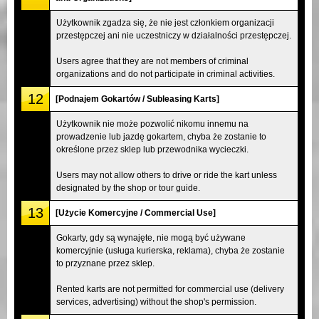
Użytkownik zgadza się, że nie jest członkiem organizacji
przestępczej ani nie uczestniczy w działalności przestępczej.
Users agree that they are not members of criminal
organizations and do not participate in criminal activities.
12
[Podnajem Gokartów / Subleasing Karts]
Użytkownik nie może pozwolić nikomu innemu na
prowadzenie lub jazdę gokartem, chyba że zostanie to
określone przez sklep lub przewodnika wycieczki.
Users may not allow others to drive or ride the kart unless
designated by the shop or tour guide.
13
[Użycie Komercyjne / Commercial Use]
Gokarty, gdy są wynajęte, nie mogą być używane
komercyjnie (usługa kurierska, reklama), chyba że zostanie
to przyznane przez sklep.
Rented karts are not permitted for commercial use (delivery
services, advertising) without the shop's permission.