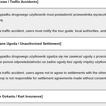
we / Traffic Accidents]
padku drogowego użytkownik musi powiadomić przewodnika wycieczki, 
wą.
a traffic accident, users must notify the tour guide, local authorities, 
ane Ugoda / Unauthorized Settlement]
padku drogowego użytkownik zgadza się nie zawierać ugody z przeci
nie ponosi odpowiedzialności za żadne ugody bez zgody między użytkow
a traffic accident, users agree not to agree to settlements with the othe
hop is not responsible for settlement agreements made without consen
 Gokarta / Kart Insurance]