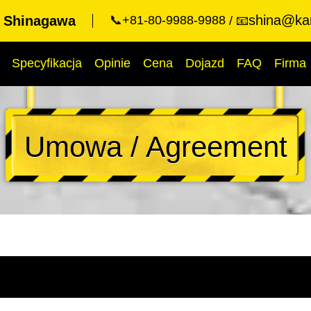
shina@kar
t Shinagawa
📞+81-80-9988-9988
📧
Specyfikacja
Opinie
Cena
Dojazd
FAQ
Firma
Umowa / Agreement