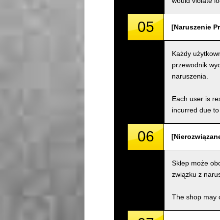
would violate loc
05
[Naruszenie Pr
Każdy użytkown
przewodnik wyc
naruszenia.
Each user is res
incurred due to 
06
[Nierozwiązane
Sklep może obc
związku z naru
The shop may ch