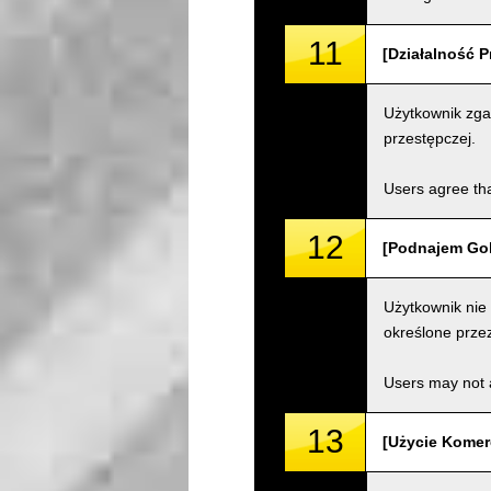
11
[Działalność P
Użytkownik zgad
przestępczej.
Users agree tha
12
[Podnajem Gok
Użytkownik nie
określone przez
Users may not a
13
[Użycie Komer