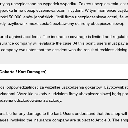
rty są ubezpieczone na wypadek wypadku. Zakres ubezpieczenia jest o
padku firma ubezpieczeniowa oceni incydent. W tym momencie użytkow
ości 50 000 jenów japońskich. Jeśli firma ubezpieczeniowa oceni, że 
azdy, użytkownik może zostać pozbawiony ochrony ubezpieczeniowej.
nsured against accidents. The insurance coverage is limited and regulate
nsurance company will evaluate the case. At this point, users must pay 
e company evaluates that the accident was the result of reckless drivin
Gokarta / Kart Damages]
osi odpowiedzialność za wszelkie uszkodzenia gokartów. Użytkownik ro
szkodami. Wszelkie szkody z udziałem firmy ubezpieczeniowej będą pod
odzenia odszkodowania za szkody.
nsible for any damage to the kart. Users understand that the shop will 
s involving the insurance company are subject to Article 9. The shop 