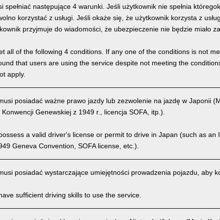
 spełniać następujące 4 warunki. Jeśli użytkownik nie spełnia którego
olno korzystać z usługi. Jeśli okaże się, że użytkownik korzysta z usł
kownik przyjmuje do wiadomości, że ubezpieczenie nie będzie miało z
 all of the following 4 conditions. If any one of the conditions is not m
is found that users are using the service despite not meeting the conditi
ot apply.
usi posiadać ważne prawo jazdy lub zezwolenie na jazdę w Japonii 
 Konwencji Genewskiej z 1949 r., licencja SOFA, itp.).
ssess a valid driver's license or permit to drive in Japan (such as an I
949 Geneva Convention, SOFA license, etc.).
usi posiadać wystarczające umiejętności prowadzenia pojazdu, aby kor
ve sufficient driving skills to use the service.