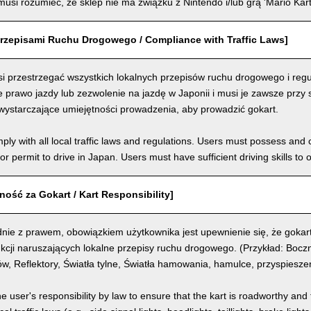
usi rozumieć, że sklep nie ma związku z Nintendo i/lub grą 'Mario Kart
rzepisami Ruchu Drogowego / Compliance with Traffic Laws]
i przestrzegać wszystkich lokalnych przepisów ruchu drogowego i regu
prawo jazdy lub zezwolenie na jazdę w Japonii i musi je zawsze przy 
wystarczające umiejętności prowadzenia, aby prowadzić gokart.
ly with all local traffic laws and regulations. Users must possess and ca
 or permit to drive in Japan. Users must have sufficient driving skills to 
ość za Gokart / Kart Responsibility]
nie z prawem, obowiązkiem użytkownika jest upewnienie się, że gokart
kcji naruszających lokalne przepisy ruchu drogowego. (Przykład: Boczn
, Reflektory, Światła tylne, Światła hamowania, hamulce, przyspiesze
the user's responsibility by law to ensure that the kart is roadworthy and