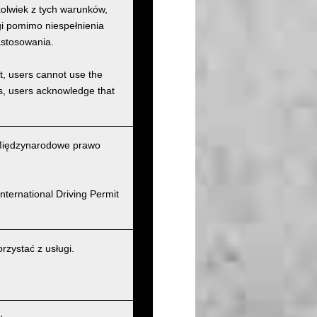
kolwiek z tych warunków,
ugi pomimo niespełnienia
astosowania.
et, users cannot use the
ons, users acknowledge that
(Międzynarodowe prawo
nternational Driving Permit
zystać z usługi.