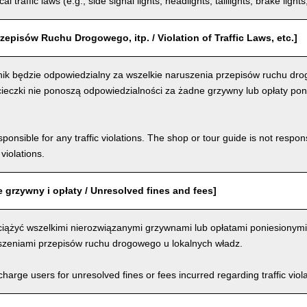
al traffic laws (e.g., side signal lights, headlights, taillights, brake light
zepisów Ruchu Drogowego, itp. / Violation of Traffic Laws, etc.]
ik będzie odpowiedzialny za wszelkie naruszenia przepisów ruchu dro
ieczki nie ponoszą odpowiedzialności za żadne grzywny lub opłaty pon
ponsible for any traffic violations. The shop or tour guide is not respons
violations.
 grzywny i opłaty / Unresolved fines and fees]
iążyć wszelkimi nierozwiązanymi grzywnami lub opłatami poniesionymi
szeniami przepisów ruchu drogowego u lokalnych władz.
arge users for unresolved fines or fees incurred regarding traffic violat