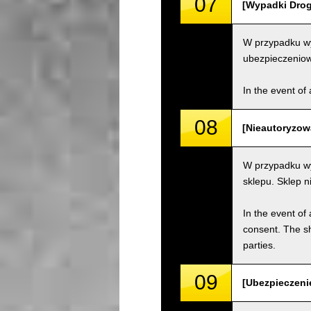
07
[Wypadki Drogo
W przypadku wy
ubezpieczenio
In the event of 
08
[Nieautoryzow
W przypadku wy
sklepu. Sklep 
In the event of 
consent. The s
parties.
09
[Ubezpieczenie