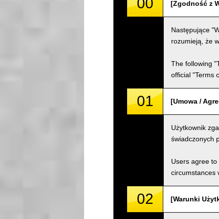
00
[Zgodność z W
Następujące "W
rozumieją, że w
The following "
official "Terms
01
[Umowa / Agr
Użytkownik zga
świadczonych p
Users agree to 
circumstances w
02
[Warunki Użyt