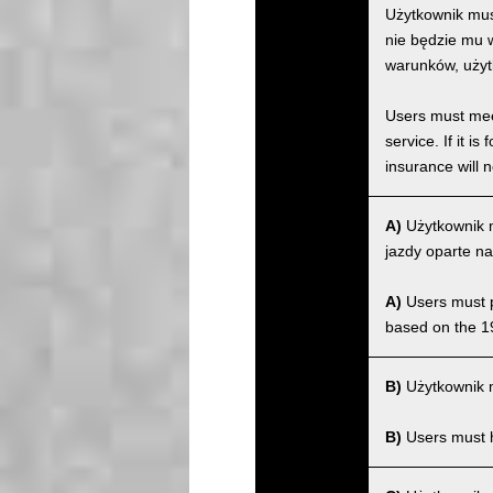
Użytkownik musi
nie będzie mu w
warunków, użyt
Users must meet
service. If it 
insurance will n
A)
Użytkownik m
jazdy oparte na
A)
Users must po
based on the 1
B)
Użytkownik m
B)
Users must ha