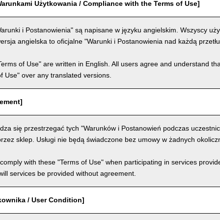
arunkami Użytkowania / Compliance with the Terms of Use]
arunki i Postanowienia" są napisane w języku angielskim. Wszyscy użyt
ersja angielska to oficjalne "Warunki i Postanowienia nad każdą przet
Terms of Use" are written in English. All users agree and understand tha
 of Use" over any translated versions.
eement]
dza się przestrzegać tych "Warunków i Postanowień podczas uczestni
rzez sklep. Usługi nie będą świadczone bez umowy w żadnych okolicz
comply with these "Terms of Use" when participating in services provid
ill services be provided without agreement.
kownika / User Condition]