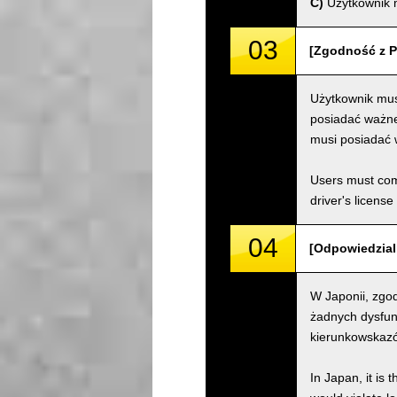
C)
Użytkownik m
03
[Zgodność z P
Użytkownik mus
posiadać ważne 
musi posiadać 
Users must comp
driver's license
04
[Odpowiedzialn
W Japonii, zgod
żadnych dysfun
kierunkowskazów
In Japan, it is 