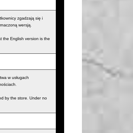
kownicy zgadzają się i
łumaczoną wersją.
t the English version is the
ctwa w usługach
nościach.
ed by the store. Under no