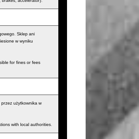
s, brakes, accelerator).
gowego. Sklep ani
iesione w wyniku
ible for fines or fees
 przez użytkownika w
ions with local authorities.