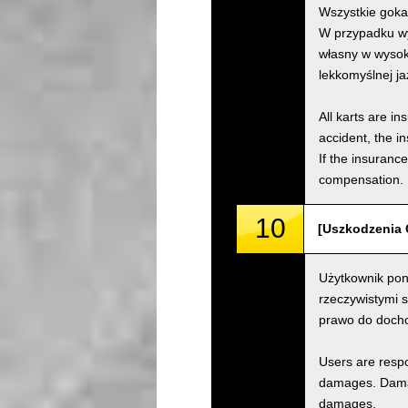
Wszystkie goka
W przypadku wy
własny w wysok
lekkomyślnej j
All karts are i
accident, the i
If the insuranc
compensation.
10
[Uszkodzenia 
Użytkownik pon
rzeczywistymi 
prawo do doch
Users are respo
damages. Damage
damages.