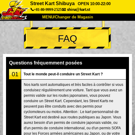
Street Kart Shibuya
OPEN 10:00-22:00
📞+81-80-9999-2525
📧
shina@kart.st
MENU/Changer de Magasin
ACCUEIL
FAQ
À Propos
Caractéristiques
Tarifs
Accès
Avis
FAQ
Entreprise
Réservation
Questions fréquemment posées
Changer de Magasin
01
Tout le monde peut-il conduire un Street Kart ?
Tokyo Shinagawa
Tokyo Akihabara#1
Nos karts sont automatiques et très faciles à contrôler si vous
conduisez régulièrement une voiture. Tant que vous avez un
Tokyo Akihabara#2
Tokyo Shibuya
permis valide sur les routes japonaises, vous pouvez
Tokyo Shibuya Annexe
Baie de Tokyo
conduire un Street Kart. Cependant, les Street Karts ne
peuvent pas être conduits avec des permis pour
Tokyo Asakusa
Osaka
cyclomoteurs ou motos. Attention : Le kart personnalisé de
Street Kart est destiné aux routes publiques au Japon. Vous
Okinawa
aurez besoin d'un permis de conduire japonais valide, ou
d'un permis de conduire international, ou d'un permis SOFA
pour les Forces armées américaines au Japon, ou de votre