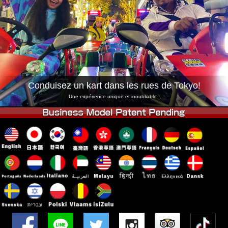
Entreprise
Réservation
Changer de Magasin
Tokyo Shinagawa
Tokyo Akihabara#1
Tokyo Akihabara#2
Tokyo Shibuya
Tokyo Shibuya Annexe
Baie de Tokyo
Conduisez un kart dans les rues de Tokyo!
Tokyo Asakusa
Osaka
Une expérience unique et inoubliable !
Okinawa