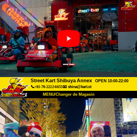
Street Kart Shibuya Annex
OPEN 10:00-22:00
📞+81-70-2222-6655
📧
shina@kart.st
MENU/Changer de Magasin
ACCUEIL
À Propos
Caractéristiques
Tarifs
Accès
Avis
FAQ