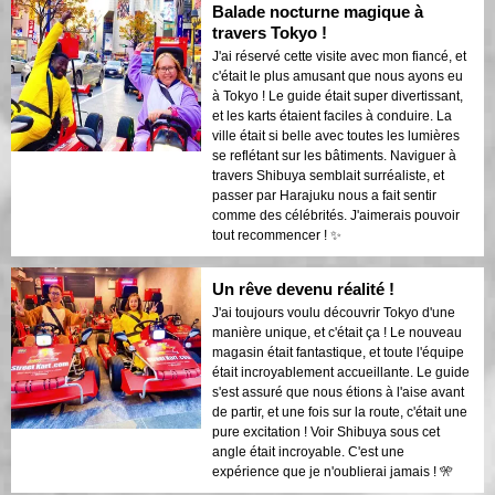
Balade nocturne magique à
travers Tokyo !
J'ai réservé cette visite avec mon fiancé, et
c'était le plus amusant que nous ayons eu
à Tokyo ! Le guide était super divertissant,
et les karts étaient faciles à conduire. La
ville était si belle avec toutes les lumières
se reflétant sur les bâtiments. Naviguer à
travers Shibuya semblait surréaliste, et
passer par Harajuku nous a fait sentir
comme des célébrités. J'aimerais pouvoir
tout recommencer ! ✨
Un rêve devenu réalité !
J'ai toujours voulu découvrir Tokyo d'une
manière unique, et c'était ça ! Le nouveau
magasin était fantastique, et toute l'équipe
était incroyablement accueillante. Le guide
s'est assuré que nous étions à l'aise avant
de partir, et une fois sur la route, c'était une
pure excitation ! Voir Shibuya sous cet
angle était incroyable. C'est une
expérience que je n'oublierai jamais ! 🎌