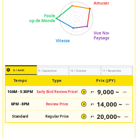
8 / Août
9 / Septembre
10 / Octobre
11 / Novembre
Temps
Type
Prix (JPY)
9,000 ~
10AM - 5:30PM
Early Bird Review Price!
JPY
/pax
¥
14,000 ~
6PM - 8PM
Review Price
JPY
/pax
¥
20,000~
Standard
Regular Price
JPY
/pax
¥