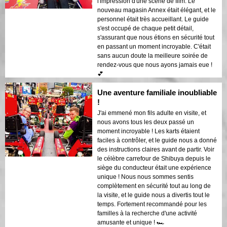
l'impression d'une scène de film. Le
nouveau magasin Annex était élégant, et le
personnel était très accueillant. Le guide
s'est occupé de chaque petit détail,
s'assurant que nous étions en sécurité tout
en passant un moment incroyable. C'était
sans aucun doute la meilleure soirée de
rendez-vous que nous ayons jamais eue !
💕
Une aventure familiale inoubliable
!
J'ai emmené mon fils adulte en visite, et
nous avons tous les deux passé un
moment incroyable ! Les karts étaient
faciles à contrôler, et le guide nous a donné
des instructions claires avant de partir. Voir
le célèbre carrefour de Shibuya depuis le
siège du conducteur était une expérience
unique ! Nous nous sommes sentis
complètement en sécurité tout au long de
la visite, et le guide nous a divertis tout le
temps. Fortement recommandé pour les
familles à la recherche d'une activité
amusante et unique ! 🏎️