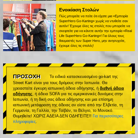
Ενοικίαση Στολών
Πώς μπορείτε να πείτε ότι είχατε μια «Εμπειρία
SuperHero Go-Karting» χωρίς να ντυθείτε σαν
αυτόν! Έχουμε όλες τις στολές που μπορείτε να
σκεφτείτε για να κάνετε αυτήν την εμπειρία «Real
Life SuperHero Go-Karting»! Για όλους τους
θαυμαστές των Super Hero, μην ανησυχείτε,
έχουμε όλες τις στολές!
ΠΡΟΣΟΧΗ
Το ειδικά κατασκευασμένο go-kart της
Street Kart είναι για τους δρόμους στην Ιαπωνία. Θα
χρειαστείτε έγκυρη ιαπωνική άδεια οδήγησης, ή
διεθνή άδεια
οδήγησης
, ή άδεια SOFA για τις αμερικανικές δυνάμεις στην
Ιαπωνία, ή τη δική σας άδεια οδήγησης και μια επίσημη
ιαπωνική μετάφραση της άδειας αν είστε από την Ελβετία, τη
Γερμανία, τη Γαλλία, την Ταϊβάν, το Βέλγιο, το Μονακό.
Θυμηθείτε! ΧΩΡΙΣ ΑΔΕΙΑ ΔΕΝ ΟΔΗΓΕΙΤΕ!!
Για περισσότερες
πληροφορίες
.