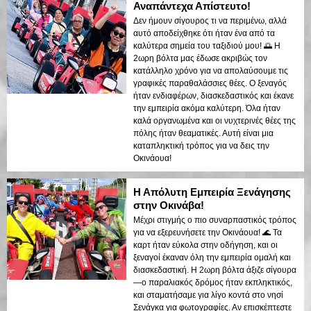
Αναπάντεχα Απίστευτο!
Δεν ήμουν σίγουρος τι να περιμένω, αλλά
αυτό αποδείχθηκε ότι ήταν ένα από τα
καλύτερα σημεία του ταξιδιού μου! 🌅 Η
2ωρη βόλτα μας έδωσε ακριβώς τον
κατάλληλο χρόνο για να απολαύσουμε τις
γραφικές παραθαλάσσιες θέες. Ο ξεναγός
ήταν ενδιαφέρων, διασκεδαστικός και έκανε
την εμπειρία ακόμα καλύτερη. Όλα ήταν
καλά οργανωμένα και οι νυχτερινές θέες της
πόλης ήταν θεαματικές. Αυτή είναι μια
καταπληκτική τρόπος για να δεις την
Οκινάουα!
Η Απόλυτη Εμπειρία Ξενάγησης
στην Οκινάβα!
Μέχρι στιγμής ο πιο συναρπαστικός τρόπος
για να εξερευνήσετε την Οκινάουα! 🌊 Τα
καρτ ήταν εύκολα στην οδήγηση, και οι
ξεναγοί έκαναν όλη την εμπειρία ομαλή και
διασκεδαστική. Η 2ωρη βόλτα άξιζε σίγουρα
—ο παραλιακός δρόμος ήταν εκπληκτικός,
και σταματήσαμε για λίγο κοντά στο νησί
Σενάγκα για φωτογραφίες. Αν επισκέπτεστε