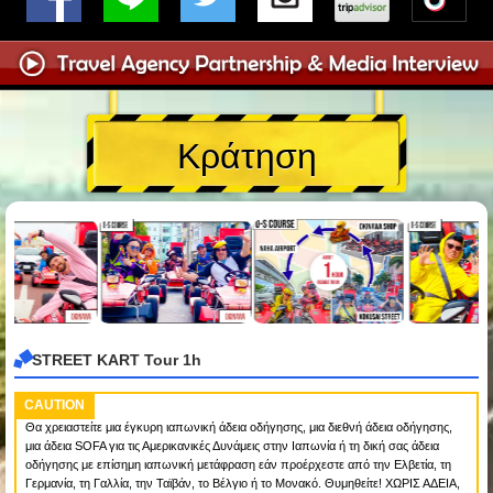
Κράτηση
STREET KART Tour 1h
CAUTION
Θα χρειαστείτε μια έγκυρη ιαπωνική άδεια οδήγησης, μια διεθνή άδεια οδήγησης,
μια άδεια SOFA για τις Αμερικανικές Δυνάμεις στην Ιαπωνία ή τη δική σας άδεια
οδήγησης με επίσημη ιαπωνική μετάφραση εάν προέρχεστε από την Ελβετία, τη
Γερμανία, τη Γαλλία, την Ταϊβάν, το Βέλγιο ή το Μονακό. Θυμηθείτε! ΧΩΡΙΣ ΑΔΕΙΑ,