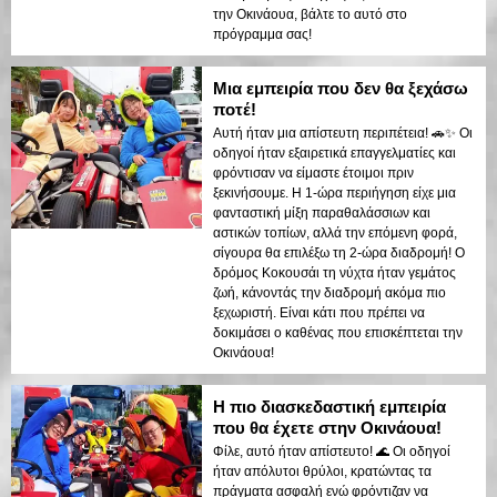
την Οκινάουα, βάλτε το αυτό στο
πρόγραμμα σας!
Μια εμπειρία που δεν θα ξεχάσω
ποτέ!
Αυτή ήταν μια απίστευτη περιπέτεια! 🚗✨ Οι
οδηγοί ήταν εξαιρετικά επαγγελματίες και
φρόντισαν να είμαστε έτοιμοι πριν
ξεκινήσουμε. Η 1-ώρα περιήγηση είχε μια
φανταστική μίξη παραθαλάσσιων και
αστικών τοπίων, αλλά την επόμενη φορά,
σίγουρα θα επιλέξω τη 2-ώρα διαδρομή! Ο
δρόμος Κοκουσάι τη νύχτα ήταν γεμάτος
ζωή, κάνοντάς την διαδρομή ακόμα πιο
ξεχωριστή. Είναι κάτι που πρέπει να
δοκιμάσει ο καθένας που επισκέπτεται την
Οκινάουα!
Η πιο διασκεδαστική εμπειρία
που θα έχετε στην Οκινάουα!
Φίλε, αυτό ήταν απίστευτο! 🌊 Οι οδηγοί
ήταν απόλυτοι θρύλοι, κρατώντας τα
πράγματα ασφαλή ενώ φρόντιζαν να