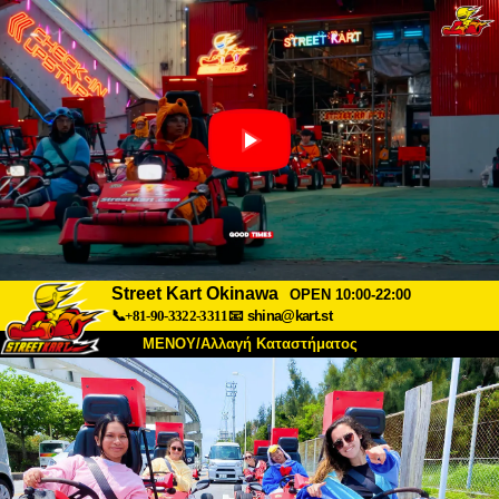
Street Kart Okinawa
OPEN 10:00-22:00
📞+81-90-3322-3311
📧
shina@kart.st
ΜΕΝΟΥ/Αλλαγή Καταστήματος
ΚΥΡΙΩΣ
Σχετικά
Προδιαγραφές
Τιμές
Πρόσβαση
Αναφορές
Συχνές Ερωτήσεις