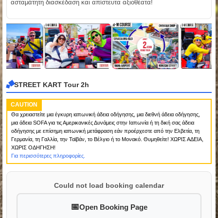
ασταμάτητη διασκέδαση και απίστευτα αξιοθέατα!
STREET KART Tour 2h
CAUTION
Θα χρειαστείτε μια έγκυρη ιαπωνική άδεια οδήγησης, μια διεθνή άδεια οδήγησης,
μια άδεια SOFA για τις Αμερικανικές Δυνάμεις στην Ιαπωνία ή τη δική σας άδεια
οδήγησης με επίσημη ιαπωνική μετάφραση εάν προέρχεστε από την Ελβετία, τη
Γερμανία, τη Γαλλία, την Ταϊβάν, το Βέλγιο ή το Μονακό. Θυμηθείτε! ΧΩΡΙΣ ΑΔΕΙΑ,
ΧΩΡΙΣ ΟΔΗΓΗΣΗ!
Για περισσότερες πληροφορίες.
Could not load booking calendar
Open Booking Page