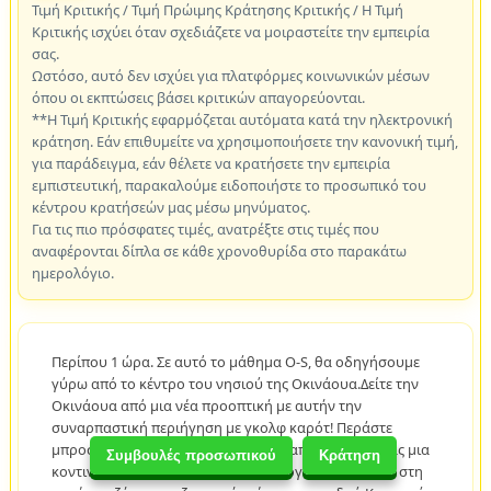
Τιμή Κριτικής / Τιμή Πρώιμης Κράτησης Κριτικής / Η Τιμή
Κριτικής ισχύει όταν σχεδιάζετε να μοιραστείτε την εμπειρία
σας.
Ωστόσο, αυτό δεν ισχύει για πλατφόρμες κοινωνικών μέσων
όπου οι εκπτώσεις βάσει κριτικών απαγορεύονται.
**Η Τιμή Κριτικής εφαρμόζεται αυτόματα κατά την ηλεκτρονική
κράτηση. Εάν επιθυμείτε να χρησιμοποιήσετε την κανονική τιμή,
για παράδειγμα, εάν θέλετε να κρατήσετε την εμπειρία
εμπιστευτική, παρακαλούμε ειδοποιήστε το προσωπικό του
κέντρου κρατήσεών μας μέσω μηνύματος.
Για τις πιο πρόσφατες τιμές, ανατρέξτε στις τιμές που
αναφέρονται δίπλα σε κάθε χρονοθυρίδα στο παρακάτω
ημερολόγιο.
Περίπου 1 ώρα. Σε αυτό το μάθημα O-S, θα οδηγήσουμε
γύρω από το κέντρο του νησιού της Οκινάουα.Δείτε την
Οκινάουα από μια νέα προοπτική με αυτήν την
συναρπαστική περιήγηση με γκολφ καρότ! Περάστε
μπροστά από το αεροδρόμιο Νάχα, απολαμβάνοντας μια
Συμβουλές προσωπικού
Κράτηση
κοντινή θέα στα αεροπλάνα που απογειώνονται, και στη