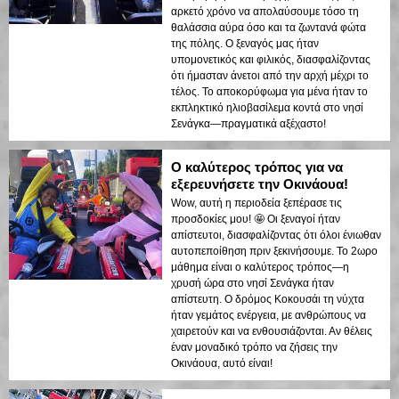
αρκετό χρόνο να απολαύσουμε τόσο τη
θαλάσσια αύρα όσο και τα ζωντανά φώτα
της πόλης. Ο ξεναγός μας ήταν
υπομονετικός και φιλικός, διασφαλίζοντας
ότι ήμασταν άνετοι από την αρχή μέχρι το
τέλος. Το αποκορύφωμα για μένα ήταν το
εκπληκτικό ηλιοβασίλεμα κοντά στο νησί
Σενάγκα—πραγματικά αξέχαστο!
Ο καλύτερος τρόπος για να
εξερευνήσετε την Οκινάουα!
Wow, αυτή η περιοδεία ξεπέρασε τις
προσδοκίες μου! 🤩 Οι ξεναγοί ήταν
απίστευτοι, διασφαλίζοντας ότι όλοι ένιωθαν
αυτοπεποίθηση πριν ξεκινήσουμε. Το 2ωρο
μάθημα είναι ο καλύτερος τρόπος—η
χρυσή ώρα στο νησί Σενάγκα ήταν
απίστευτη. Ο δρόμος Κοκουσάι τη νύχτα
ήταν γεμάτος ενέργεια, με ανθρώπους να
χαιρετούν και να ενθουσιάζονται. Αν θέλεις
έναν μοναδικό τρόπο να ζήσεις την
Οκινάουα, αυτό είναι!