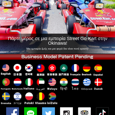
Εταιρεία
Κράτηση
Αλλαγή Καταστήματος
Τόκιο Σινάγαουα #1
Τόκιο Ακίχαμπαρα #1
Τόκιο Ακίχαμπαρα #2
Τόκιο Σιμπούγια
Τόκιο Σιμπούγια Annex
Τόκιο Κόλπος
Πάρτε μέρος σε μια εμπειρία Street Go-Kart στην
Okinawa!
Τόκιο Ασακούσα
Οσάκα
Μια εμπειρία ζωής και μια φορά δεν είναι ποτέ αρκετή!
Οκινάουα