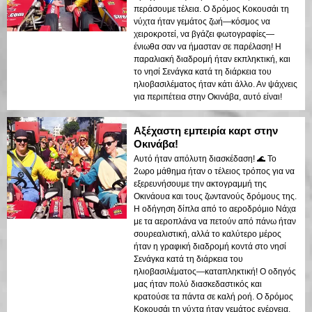
περάσουμε τέλεια. Ο δρόμος Κοκουσάι τη
νύχτα ήταν γεμάτος ζωή—κόσμος να
χειροκροτεί, να βγάζει φωτογραφίες—
ένιωθα σαν να ήμασταν σε παρέλαση! Η
παραλιακή διαδρομή ήταν εκπληκτική, και
το νησί Σενάγκα κατά τη διάρκεια του
ηλιοβασιλέματος ήταν κάτι άλλο. Αν ψάχνεις
για περιπέτεια στην Οκινάβα, αυτό είναι!
Αξέχαστη εμπειρία καρτ στην
Οκινάβα!
Αυτό ήταν απόλυτη διασκέδαση! 🌊 Το
2ωρο μάθημα ήταν ο τέλειος τρόπος για να
εξερευνήσουμε την ακτογραμμή της
Οκινάουα και τους ζωντανούς δρόμους της.
Η οδήγηση δίπλα από το αεροδρόμιο Νάχα
με τα αεροπλάνα να πετούν από πάνω ήταν
σουρεαλιστική, αλλά το καλύτερο μέρος
ήταν η γραφική διαδρομή κοντά στο νησί
Σενάγκα κατά τη διάρκεια του
ηλιοβασιλέματος—καταπληκτική! Ο οδηγός
μας ήταν πολύ διασκεδαστικός και
κρατούσε τα πάντα σε καλή ροή. Ο δρόμος
Κοκουσάι τη νύχτα ήταν γεμάτος ενέργεια,