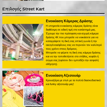
Επιλογές Street Kart
Ενοικίαση Κάμερας Δράσης
Η υπηρεσία ενοικίασης κάμερας δράσης είναι
διαθέσιμη σε ειδική τιμή στο κατάστημά μας.
Έχουμε την πιο πρόσφατη και ισχυρή κάμερα
δράσης 4K που μπορείτε να νοικιάσετε για να
καταγράψετε τη δική σας οπτική γωνία ή την
οικογένεια/φίλους σας να περνούν τον καλύτερό
τους χρόνο στους δρόμους.
Μπορείτε να φέρετε τη δική σας κάμερα δράσης
και να την τοποθετήσετε στο στήθος, κεφάλι ή
σώμα σας (εφόσον δεν εμποδίζει την ασφαλή
οδήγηση).
Ενοικίαση Αξεσουάρ
Κρουαζιέρα με στυλ με τα πολλά διασκεδαστικά
και funky αξεσουάρ μας!