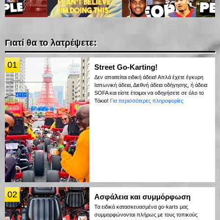
Γιατί θα το λατρέψετε:
01
Street Go-Karting!
Δεν απαιτείται ειδική άδεια! Απλά έχετε έγκυρη
Ιαπωνική άδεια, Διεθνή άδεια οδήγησης, ή άδεια
SOFA και είστε έτοιμοι να οδηγήσετε σε όλο το
Τόκιο!
Για περισσότερες πληροφορίες
02
Ασφάλεια και συμμόρφωση
Τα ειδικά κατασκευασμένα go-karts μας
συμμορφώνονται πλήρως με τους τοπικούς