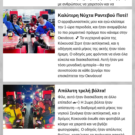
με ανθρώπους να χαιρετούν και να
επευφημούν. Αν είστε στην Οκινάουα και
Καλύτερη Νύχτα Ραντεβού Ποτέ!
θέλετε μια περιπέτεια, αυτό είναι κάτι που
πρέπει να δοκιμάσετε!
Ο αρραβωνιαστικός μου και εγώ κλείσαμε
την 1-ώρα περιοδεία, και ήταν αναμφίβολα
το πιο ρομαντικό πράγμα που κάναμε στην
Οκινάουα. 💕 Τα νυχτερινά φώτα της
Κόκουσαϊ Στριτ ήταν εκπληκτικά, και η
οδήγηση κατά μήκος της ακτής ήταν τόσο
ήρεμη. Ο οδηγός μας φρόντισε να είναι όλα
εύκολα και διασκεδαστικά. Αυτή ήταν μια
τόσο μοναδική εμπειρία—θα την
συνιστούσα σε κάθε ζευγάρι που
επισκέπτεται την Οκινάουα!
Απόλυτη τρελή βόλτα!
Φίλε, αυτό ήταν διασκέδαση σε άλλο
επίπεδο! 🚗💨 Η 2ωρη βόλτα ήταν
απίστευτη—η διαδρομή κατά μήκος του
νησιού Σενάγκα ήταν εκπληκτική, και ο
δρόμος Κοκουσάι ένιωθε σαν φεστιβάλ με
κόσμο να χαιρετά και να βγάζει
φωτογραφίες. Ο οδηγός ήταν απόλυτος
θρύλος, κρατώντας τα πράγματα ασφαλή