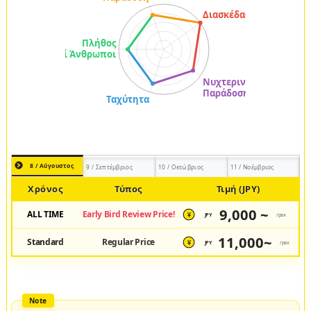
8 / Αύγουστος
9 / Σεπτέμβριος
10 / Οκτώβριος
11 / Νοέμβριος
Χρόνος
Τύπος
Τιμή (JPY)
9,000 ~
ALL TIME
Early Bird Review Price!
JPY
/pax
¥
11,000~
Standard
Regular Price
JPY
/pax
¥