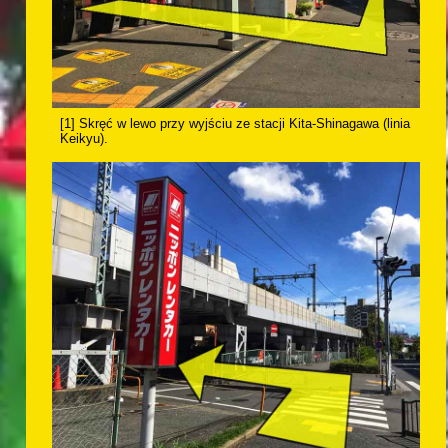
[1] Skręć w lewo przy wyjściu ze stacji Kita-Shinagawa (linia
Keikyu).