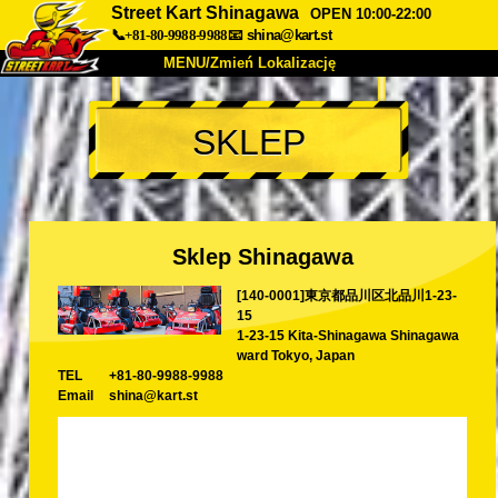
Street Kart Shinagawa
OPEN 10:00-22:00
📞+81-80-9988-9988
📧
shina@kart.st
MENU/Zmień Lokalizację
TOP
SKLEP
O nas
Specyfikacja
Cena
Dojazd
Opinie
FAQ
Firma
Rezerwacja
Sklep Shinagawa
Zmień Lokalizację
[140-0001]東京都品川区北品川1-23-
Tokyo Shinagawa
Tokyo Akihabara#1
15
Tokyo Akihabara#2
Tokyo Shibuya
1-23-15 Kita-Shinagawa Shinagawa
ward Tokyo, Japan
Tokyo Shibuya Annex
Tokyo Bay
TEL
+81-80-9988-9988
Email
shina@kart.st
Tokyo Asakusa
Osaka
Okinawa