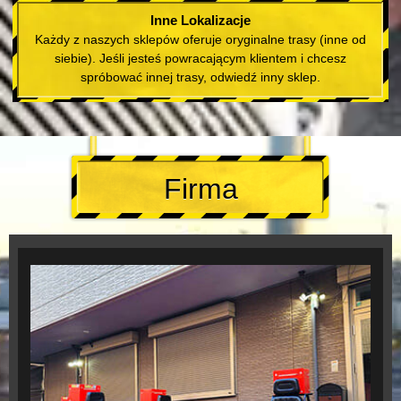
Inne Lokalizacje
Każdy z naszych sklepów oferuje oryginalne trasy (inne od
siebie). Jeśli jesteś powracającym klientem i chcesz
spróbować innej trasy, odwiedź inny sklep.
Firma