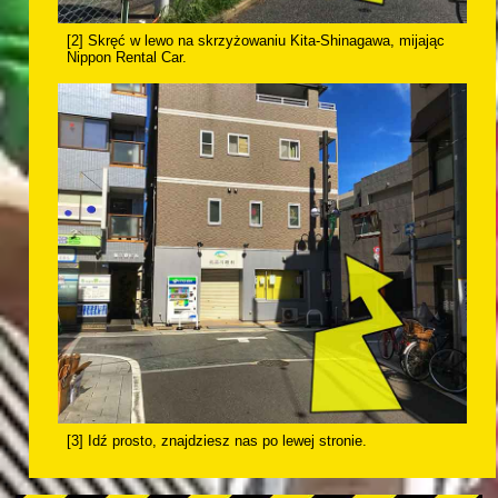
[2] Skręć w lewo na skrzyżowaniu Kita-Shinagawa, mijając
Nippon Rental Car.
[3] Idź prosto, znajdziesz nas po lewej stronie.