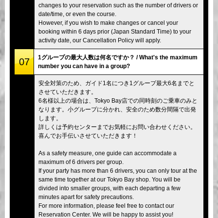
changes to your reservation such as the number of drivers or
date/time, or even the course.
However, if you wish to make changes or cancel your
booking within 6 days prior (Japan Standard Time) to your
activity date, our Cancellation Policy will apply.
1グループの最大人数は何名ですか？ / What's the maximum
07
number you can have in a group?
安全対策のため、ガイド1名につき1グループ最大6名までと
させていただきます。
6名様以上の場合は、Tokyo Bay店での同時刻のご乗車のみと
なります。小グループに分かれ、安全のため数分間隔で出発
します。
詳しくは予約センターまでお気軽にお問い合わせください。
喜んでお手伝いさせていただきます！
As a safety measure, one guide can accommodate a
maximum of 6 drivers per group.
If your party has more than 6 drivers, you can only tour at the
same time together at our Tokyo Bay shop. You will be
divided into smaller groups, with each departing a few
minutes apart for safety precautions.
For more information, please feel free to contact our
Reservation Center. We will be happy to assist you!