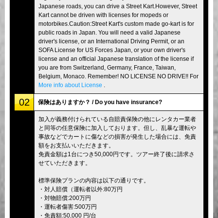
Japanese roads, you can drive a Street Kart.However, Street
Kart cannot be driven with licenses for mopeds or
motorbikes.Caution:Street Kart's custom made go-kart is for
public roads in Japan. You will need a valid Japanese
driver's license, or an International Driving Permit, or an
SOFA License for US Forces Japan, or your own driver's
license and an official Japanese translation of the license if
you are from Switzerland, Germany, France, Taiwan,
Belgium, Monaco. Remember! NO LICENSE NO DRIVE!! For
More info about License
.
02
保険はありますか？ / Do you have insurance?
加入が義務付けられている自賠責保険の他にレンタカー業者
と同等の任意保険に加入しております。但し、乱暴な運転や
事故などでカートに傷などの損害が発生した場合には、免責
額をお支払いいただきます。
免責金額は1台につき50,000円です。ツアー終了後に請求さ
せていただきます。
標準保険プランの内容は以下の通りです。
・対人賠償（運転者以外:80万円
・対物賠償:200万円
・運転者傷害:500万円
・免責額:50,000 円/台