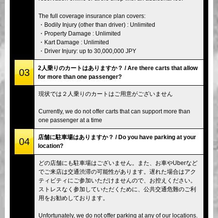
The full coverage insurance plan covers:
・Bodily Injury (other than driver) : Unlimited
・Property Damage : Unlimited
・Kart Damage : Unlimited
・Driver Injury: up to 30,000,000 JPY
2人乗りのカートはありますか？ / Are there carts that allow
03
for more than one passenger?
現状では２人乗りのカートはご用意がございません
Currently, we do not offer carts that can support more than
one passenger at a time
店舗に駐車場はありますか？ / Do you have parking at your
04
location?
どの店舗にも駐車場はございません。また、お車やUberなど
でご来店は交通渋滞の可能性があります。遅れた場合はアク
ティビティにご参加いただけませんので、お控えください。
ストレスなく参加していただくために、公共交通危難のご利
用をお勧めしております。
Unfortunately, we do not offer parking at any of our locations.