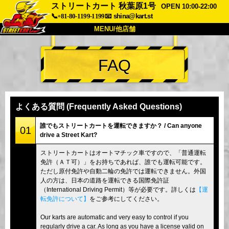
ストリートカート 秋葉原1号
OPEN 10:00-22:00
📞+81-80-1199-1199
📧
shina@kart.st
MENU/他店舗
トップ
FAQ
概要
車両
価格
アクセス
評価
FAQ
会社
予約
よくある質問 (Frequently Asked Questions)
他店舗
誰でもストリートカートを運転できますか？ / Can anyone
01
drive a Street Kart?
東京 品川
東京 秋葉原 #1
ストリートカートはオートマチック車ですので、「普通運転
東京 秋葉原 #2
東京 渋谷
免許（ＡＴ可）」をお持ちであれば、誰でも運転可能です。
東京 渋谷アネックス
東京ベイ
ただし原付免許や自動二輪の免許では運転できません。外国
人の方は、日本の道路を運転できる国際免許証
東京 浅草
大阪
（International Driving Permit）等が必要です。詳しくは
【運
転免許について】
をご参考にしてください。
沖縄
Our karts are automatic and very easy to control if you
regularly drive a car. As long as you have a license valid on