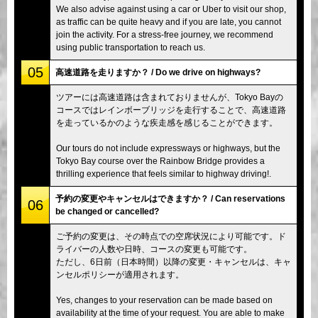
We also advise against using a car or Uber to visit our shop,
as traffic can be quite heavy and if you are late, you cannot
join the activity. For a stress-free journey, we recommend
using public transportation to reach us.
05
高速道路を走りますか？ / Do we drive on highways?
ツアーには高速道路は含まれておりませんが、Tokyo Bayの
コースではレインボーブリッジを走行することで、高速道路
を走っているかのような疾走感を感じることができます。
Our tours do not include expressways or highways, but the
Tokyo Bay course over the Rainbow Bridge provides a
thrilling experience that feels similar to highway driving!.
予約の変更やキャンセルはできますか？ / Can reservations
06
be changed or cancelled?
ご予約の変更は、その時点での空席状況により可能です。ド
ライバーの人数や日時、コースの変更も可能です。
ただし、6日前（日本時間）以降の変更・キャンセルは、キャ
ンセルポリシーが適用されます。
Yes, changes to your reservation can be made based on
availability at the time of your request. You are able to make