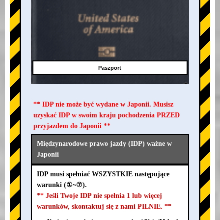
Paszport
** IDP nie może być wydane w Japonii. Musisz
uzyskać IDP w swoim kraju pochodzenia PRZED
przyjazdem do Japonii **
Międzynarodowe prawo jazdy (IDP) ważne w
Japonii
IDP musi spełniać WSZYSTKIE następujące
warunki (①~⑦).
** Jeśli Twoje IDP nie spełnia 1 lub więcej
warunków, skontaktuj się z nami PILNIE. **