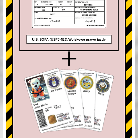
U.S. SOFA (USFJ 4EJ)/Wojskowe prawo jazdy
+