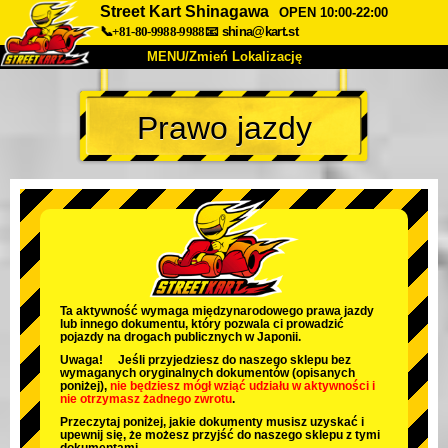
Street Kart Shinagawa
OPEN 10:00-22:00
📞+81-80-9988-9988
📧
shina@kart.st
MENU/Zmień Lokalizację
TOP
Prawo jazdy
O nas
Specyfikacja
Cena
Dojazd
Opinie
FAQ
Firma
Rezerwacja
Zmień Lokalizację
Tokyo Shinagawa
Tokyo Akihabara#1
Tokyo Akihabara#2
Tokyo Shibuya
Ta aktywność wymaga międzynarodowego prawa jazdy
lub innego dokumentu, który pozwala ci prowadzić
Tokyo Shibuya Annex
Tokyo Bay
pojazdy na drogach publicznych w Japonii.
Uwaga! Jeśli przyjedziesz do naszego sklepu bez
Tokyo Asakusa
Osaka
wymaganych oryginalnych dokumentów (opisanych
poniżej),
nie będziesz mógł wziąć udziału w aktywności
i
nie otrzymasz żadnego zwrotu
.
Okinawa
Przeczytaj poniżej, jakie dokumenty musisz uzyskać i
upewnij się, że możesz przyjść do naszego sklepu z tymi