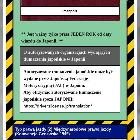
Paszport
** Jest ważny tylko przez JEDEN ROK od daty
wjazdu do Japonii. **
O autoryzowanych organizacjach wydających
tłumaczenia japońskie w Japonii
Autoryzowane tłumaczenie japońskie może być
wydane przez Japońską Federację
Motoryzacyjną (JAF) w Japonii.
Aby otrzymać autoryzowane tłumaczenie
japońskie spoza JAPONII:
https://driverslicense.jp/translation/
Typ prawa jazdy [2] Międzynarodowe prawo jazdy
(Konwencja Genewska 1949)