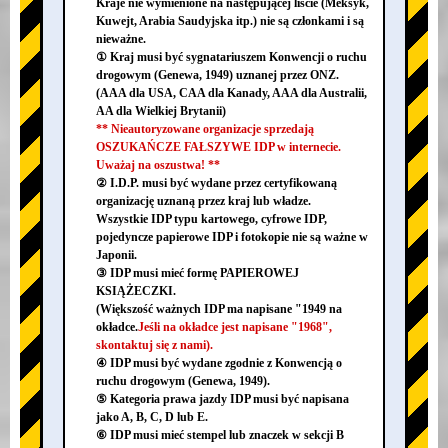
Kraje nie wymienione na następującej liście (Meksyk,
Kuwejt, Arabia Saudyjska itp.) nie są członkami i są
nieważne.
① Kraj musi być sygnatariuszem Konwencji o ruchu
drogowym (Genewa, 1949) uznanej przez ONZ.
(AAA dla USA, CAA dla Kanady, AAA dla Australii,
AA dla Wielkiej Brytanii)
** Nieautoryzowane organizacje sprzedają
OSZUKAŃCZE FAŁSZYWE IDP w internecie.
Uważaj na oszustwa! **
② I.D.P. musi być wydane przez certyfikowaną
organizację uznaną przez kraj lub władze.
Wszystkie IDP typu kartowego, cyfrowe IDP,
pojedyncze papierowe IDP i fotokopie nie są ważne w
Japonii.
③ IDP musi mieć formę PAPIEROWEJ
KSIĄŻECZKI.
(Większość ważnych IDP ma napisane "1949 na
okładce.
Jeśli na okładce jest napisane "1968",
skontaktuj się z nami).
④ IDP musi być wydane zgodnie z Konwencją o
ruchu drogowym (Genewa, 1949).
⑤ Kategoria prawa jazdy IDP musi być napisana
jako A, B, C, D lub E.
⑥ IDP musi mieć stempel lub znaczek w sekcji B