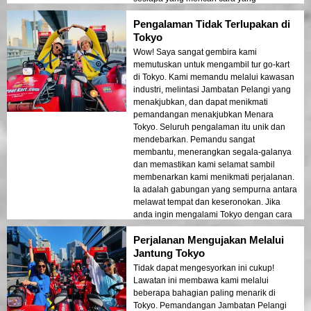
menyeronokkan untuk meneroka Tokyo!
Pengalaman Tidak Terlupakan di
Tokyo
Wow! Saya sangat gembira kami
memutuskan untuk mengambil tur go-kart
di Tokyo. Kami memandu melalui kawasan
industri, melintasi Jambatan Pelangi yang
menakjubkan, dan dapat menikmati
pemandangan menakjubkan Menara
Tokyo. Seluruh pengalaman itu unik dan
mendebarkan. Pemandu sangat
membantu, menerangkan segala-galanya
dan memastikan kami selamat sambil
membenarkan kami menikmati perjalanan.
Ia adalah gabungan yang sempurna antara
melawat tempat dan keseronokan. Jika
anda ingin mengalami Tokyo dengan cara
yang baru, tur ini adalah sesuatu yang
Perjalanan Mengujakan Melalui
mesti dilakukan!
Jantung Tokyo
Tidak dapat mengesyorkan ini cukup!
Lawatan ini membawa kami melalui
beberapa bahagian paling menarik di
Tokyo. Pemandangan Jambatan Pelangi