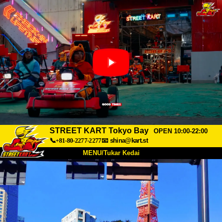
STREET KART Tokyo Bay
OPEN 10:00-22:00
📞+81-80-2277-2277
📧
shina@kart.st
MENU/Tukar Kedai
UTAMA
Tentang
Spesifikasi
Harga
Akses
Suara
Soalan Lazim