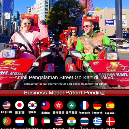
Syarikat
Tempahan
Tukar Kedai
Tokyo Shinagawa
Tokyo Akihabara#1
Tokyo Akihabara#2
Tokyo Shibuya
Tokyo Shibuya Annex
Tokyo Bay
Tokyo Asakusa
Osaka
Okinawa
Ambil Pengalaman Street Go-Kart di Tokyo!
Pengalaman sekali seumur hidup dan sekali tidak pernah cukup!