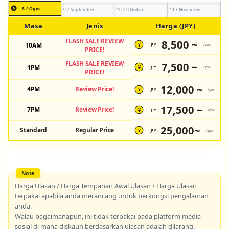
8 / Ogos
9 / September
10 / Oktober
11 / November
Masa
Jenis
Harga (JPY)
FLASH SALE REVIEW
8,500 ~
10AM
JPY
/pax
¥
PRICE!
FLASH SALE REVIEW
7,500 ~
1PM
JPY
/pax
¥
PRICE!
12,000 ~
4PM
Review Price!
JPY
/pax
¥
17,500 ~
7PM
Review Price!
JPY
/pax
¥
25,000~
Standard
Regular Price
JPY
/pax
¥
Harga Ulasan / Harga Tempahan Awal Ulasan / Harga Ulasan
terpakai apabila anda merancang untuk berkongsi pengalaman
anda.
Walau bagaimanapun, ini tidak terpakai pada platform media
sosial di mana diskaun berdasarkan ulasan adalah dilarang.