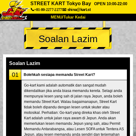
STREET KART Tokyo Bay
OPEN 10:00-22:00
📞+81-80-2277-2277
📧
shina@kart.st
MENU/Tukar Kedai
UTAMA
Soalan Lazim
Tentang
Spesifikasi
Harga
Akses
Suara
Soalan Lazim
Syarikat
Tempahan
Soalan Lazim
Tukar Kedai
01
Bolehkah sesiapa memandu Street Kart?
Tokyo Shinagawa
Tokyo Akihabara#1
Go-kart kami adalah automatik dan sangat mudah
dikendalikan jika anda biasa memandu kereta. Selagi anda
Tokyo Akihabara#2
Tokyo Shibuya
mempunyai lesen yang sah di jalan raya Jepun, anda boleh
Tokyo Shibuya Annex
Tokyo Bay
memandu Street Kart. Walau bagaimanapun, Street Kart
tidak boleh dipandu dengan lesen untuk skuter atau
Tokyo Asakusa
Osaka
motosikal. Perhatian: Go-kart yang direka khas oleh Street
Kart adalah untuk jalan raya awam di Jepun. Anda akan
Okinawa
memerlukan lesen memandu Jepun yang sah, atau Permit
Memandu Antarabangsa, atau Lesen SOFA untuk Tentera AS
Jepun, atau lesen memandu anda sendiri dan terjemahan