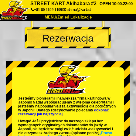
STREET KART Akihabara #2
OPEN 10:00-22:00
📞+81-80-1199-1199
📧
shina@kart.st
MENU/Zmień Lokalizację
TOP
Rezerwacja
O nas
Specyfikacja
Cena
Dojazd
Opinie
FAQ
Firma
Rezerwacja
Zmień Lokalizację
Tokyo Shinagawa
Tokyo Akihabara#1
Tokyo Akihabara#2
Tokyo Shibuya
Jesteśmy
pionierami
i
największą firmą kartingową
w
Tokyo Shibuya Annex
Tokyo Bay
Japonii! Nadal współpracujemy z
wieloma celebrytami
i
jesteśmy
najpopularniejszą aktywnością
dla podróżnych
w Japonii! Dlatego zdecydowanie polecamy
dokonać
Tokyo Asakusa
Osaka
rezerwacji jak najszybciej.
Uwaga! Jeśli przyjedziesz do naszego sklepu bez
Okinawa
wymaganych oryginalnych dokumentów do jazdy w
Japonii, nie będziesz mógł wziąć udziału w aktywności i
nie otrzymasz żadnego zwrotu.
(opisane poniżej
„Prawo