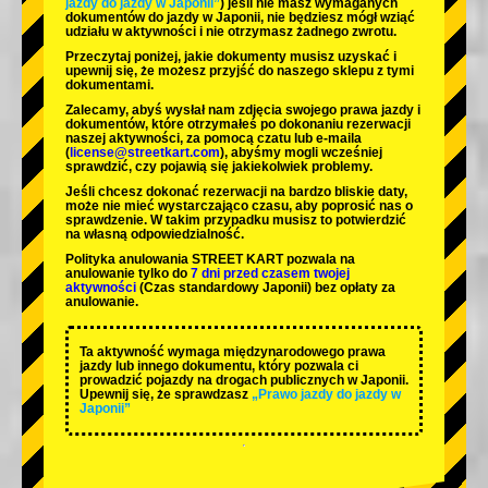
jazdy do jazdy w Japonii”
) jeśli nie masz wymaganych
dokumentów do jazdy w Japonii, nie będziesz mógł wziąć
udziału w aktywności i nie otrzymasz żadnego zwrotu.
Przeczytaj poniżej, jakie dokumenty musisz uzyskać i
upewnij się, że możesz przyjść do naszego sklepu z tymi
dokumentami.
Zalecamy, abyś wysłał nam zdjęcia swojego prawa jazdy i
dokumentów, które otrzymałeś po dokonaniu rezerwacji
naszej aktywności, za pomocą czatu lub e-maila
(
license@streetkart.com
), abyśmy mogli wcześniej
sprawdzić, czy pojawią się jakiekolwiek problemy.
Jeśli chcesz dokonać rezerwacji na bardzo bliskie daty,
może nie mieć wystarczająco czasu, aby poprosić nas o
sprawdzenie. W takim przypadku musisz to potwierdzić
na własną odpowiedzialność.
Polityka anulowania STREET KART pozwala na
anulowanie tylko do
7 dni przed czasem twojej
aktywności
(Czas standardowy Japonii) bez opłaty za
anulowanie.
Ta aktywność wymaga międzynarodowego prawa
jazdy lub innego dokumentu, który pozwala ci
prowadzić pojazdy na drogach publicznych w Japonii.
Upewnij się, że sprawdzasz
„Prawo jazdy do jazdy w
Japonii”