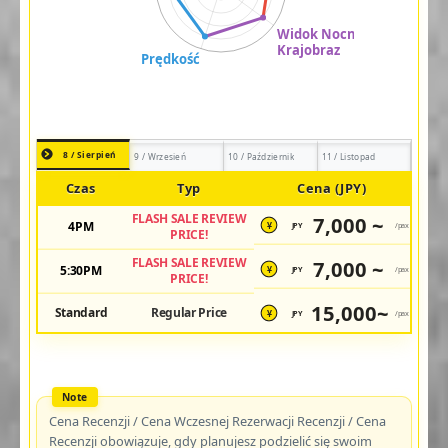
8 / Sierpień
9 / Wrzesień
10 / Październik
11 / Listopad
Czas
Typ
Cena (JPY)
FLASH SALE REVIEW
7,000 ~
4PM
JPY
/pax
¥
PRICE!
FLASH SALE REVIEW
7,000 ~
5:30PM
JPY
/pax
¥
PRICE!
15,000~
Standard
Regular Price
JPY
/pax
¥
Cena Recenzji / Cena Wczesnej Rezerwacji Recenzji / Cena
Recenzji obowiązuje, gdy planujesz podzielić się swoim