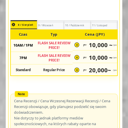
8 / Sierpień
9 / Wrzesień
10 / Październik
11 / Listopad
Czas
Typ
Cena (JPY)
FLASH SALE REVIEW
10,000 ~
10AM / 1PM
JPY
/pax
¥
PRICE!
FLASH SALE REVIEW
10,000 ~
7PM
JPY
/pax
¥
PRICE!
20,000~
Standard
Regular Price
JPY
/pax
¥
Cena Recenzji / Cena Wczesnej Rezerwacji Recenzji / Cena
Recenzji obowiązuje, gdy planujesz podzielić się swoim
doświadczeniem.
Nie dotyczy to jednak platformy mediów
społecznościowych, na których rabaty oparte na