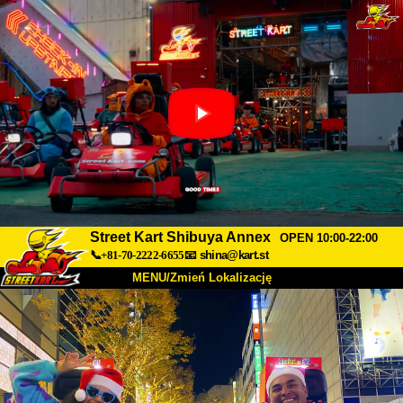
Street Kart Shibuya Annex
OPEN 10:00-22:00
📞+81-70-2222-6655
📧
shina@kart.st
MENU/Zmień Lokalizację
TOP
O nas
Specyfikacja
Cena
Dojazd
Opinie
FAQ