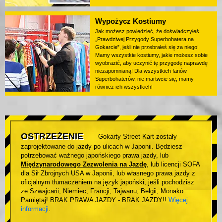
Wypożycz Kostiumy
Jak możesz powiedzieć, że doświadczyłeś
„Prawdziwej Przygody Superbohatera na
Gokarcie”, jeśli nie przebrałeś się za niego!
Mamy wszystkie kostiumy, jakie możesz sobie
wyobrazić, aby uczynić tę przygodę naprawdę
niezapomnianą! Dla wszystkich fanów
Superbohaterów, nie martwcie się, mamy
również ich wszystkich!
OSTRZEŻENIE
Gokarty Street Kart zostały
zaprojektowane do jazdy po ulicach w Japonii. Będziesz
potrzebować ważnego japońskiego prawa jazdy, lub
Międzynarodowego Zezwolenia na Jazdę
, lub licencji SOFA
dla Sił Zbrojnych USA w Japonii, lub własnego prawa jazdy z
oficjalnym tłumaczeniem na język japoński, jeśli pochodzisz
ze Szwajcarii, Niemiec, Francji, Tajwanu, Belgii, Monako.
Pamiętaj! BRAK PRAWA JAZDY - BRAK JAZDY!!
Więcej
informacji
.