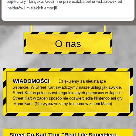
pop-kultury Harajuku. Godzinna przejażdżka pełna wskazówek od
insiderów i miejskich emocji!
O nas
WIADOMOŚCI
Dziękujemy za nieustające
wsparcie. W Street Kart świadczymy nasze usługi jak zwykle.
Street Kart w pełni przestrzega lokalnych przepisów w Japonii.
Street Kart w żaden sposób nie odzwierciedla Nintendo ani gry
'Mario Kart'. (Nie wypożyczamy kostiumów z serii Mario).
Street Go-Kart Tour "Real Life SuperHero