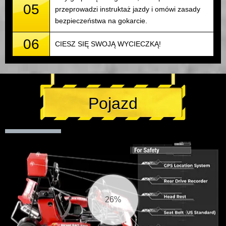
05
przeprowadzi instruktaż jazdy i omówi zasady
bezpieczeństwa na gokarcie.
06
CIESZ SIĘ SWOJĄ WYCIECZKĄ!
Pojazd
27%