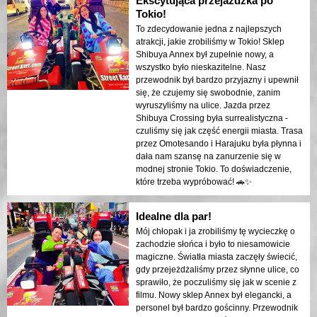
Ekscytująca przejażdżka po
Tokio!
To zdecydowanie jedna z najlepszych
atrakcji, jakie zrobiliśmy w Tokio! Sklep
Shibuya Annex był zupełnie nowy, a
wszystko było nieskazitelne. Nasz
przewodnik był bardzo przyjazny i upewnił
się, że czujemy się swobodnie, zanim
wyruszyliśmy na ulice. Jazda przez
Shibuya Crossing była surrealistyczna -
czuliśmy się jak część energii miasta. Trasa
przez Omotesando i Harajuku była płynna i
dała nam szansę na zanurzenie się w
modnej stronie Tokio. To doświadczenie,
które trzeba wypróbować! 🚗✨
Idealne dla par!
Mój chłopak i ja zrobiliśmy tę wycieczkę o
zachodzie słońca i było to niesamowicie
magiczne. Światła miasta zaczęły świecić,
gdy przejeżdżaliśmy przez słynne ulice, co
sprawiło, że poczuliśmy się jak w scenie z
filmu. Nowy sklep Annex był elegancki, a
personel był bardzo gościnny. Przewodnik