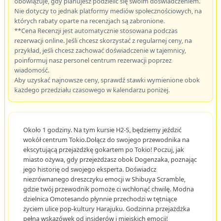
obowiązuje, gdy planujesz podzielić się swoim doświadczeniem.
Nie dotyczy to jednak platformy mediów społecznościowych, na
których rabaty oparte na recenzjach są zabronione.
**Cena Recenzji jest automatycznie stosowana podczas
rezerwacji online. Jeśli chcesz skorzystać z regularnej ceny, na
przykład, jeśli chcesz zachować doświadczenie w tajemnicy,
poinformuj nasz personel centrum rezerwacji poprzez
wiadomość.
Aby uzyskać najnowsze ceny, sprawdź stawki wymienione obok
każdego przedziału czasowego w kalendarzu poniżej.
Około 1 godziny. Na tym kursie H2-S, będziemy jeździć
wokół centrum Tokio.Dołącz do swojego przewodnika na
ekscytującą przejażdżkę gokartem po Tokio! Poczuj, jak
miasto ożywa, gdy przejeżdżasz obok Dogenzaka, poznając
jego historię od swojego eksperta. Doświadcz
niezrównanego dreszczyku emocji w Shibuya Scramble,
gdzie twój przewodnik pomoże ci wchłonąć chwilę. Modna
dzielnica Omotesando płynnie przechodzi w tętniące
życiem ulice pop-kultury Harajuku. Godzinna przejażdżka
pełna wskazówek od insiderów i miejskich emocji!