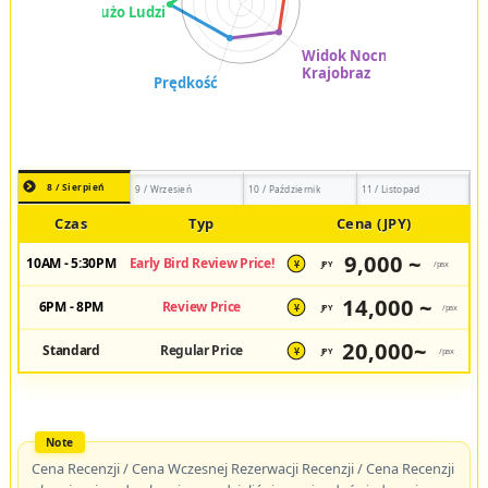
8 / Sierpień
9 / Wrzesień
10 / Październik
11 / Listopad
Czas
Typ
Cena (JPY)
9,000 ~
10AM - 5:30PM
Early Bird Review Price!
JPY
/pax
¥
14,000 ~
6PM - 8PM
Review Price
JPY
/pax
¥
20,000~
Standard
Regular Price
JPY
/pax
¥
Cena Recenzji / Cena Wczesnej Rezerwacji Recenzji / Cena Recenzji