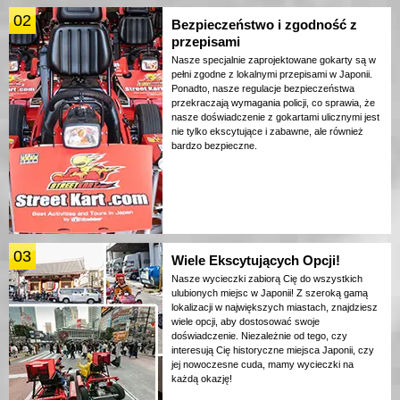
02
Bezpieczeństwo i zgodność z
przepisami
Nasze specjalnie zaprojektowane gokarty są w
pełni zgodne z lokalnymi przepisami w Japonii.
Ponadto, nasze regulacje bezpieczeństwa
przekraczają wymagania policji, co sprawia, że
nasze doświadczenie z gokartami ulicznymi jest
nie tylko ekscytujące i zabawne, ale również
bardzo bezpieczne.
03
Wiele Ekscytujących Opcji!
Nasze wycieczki zabiorą Cię do wszystkich
ulubionych miejsc w Japonii! Z szeroką gamą
lokalizacji w największych miastach, znajdziesz
wiele opcji, aby dostosować swoje
doświadczenie. Niezależnie od tego, czy
interesują Cię historyczne miejsca Japonii, czy
jej nowoczesne cuda, mamy wycieczki na
każdą okazję!