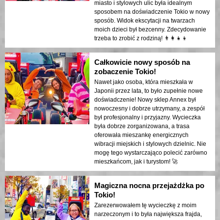
miasto i stylowych ulic była idealnym
sposobem na doświadczenie Tokio w nowy
sposób. Widok ekscytacji na twarzach
moich dzieci był bezcenny. Zdecydowanie
trzeba to zrobić z rodziną! 👨‍👩‍👧‍👦
Całkowicie nowy sposób na
zobaczenie Tokio!
Nawet jako osoba, która mieszkała w
Japonii przez lata, to było zupełnie nowe
doświadczenie! Nowy sklep Annex był
nowoczesny i dobrze utrzymany, a zespół
był profesjonalny i przyjazny. Wycieczka
była dobrze zorganizowana, a trasa
oferowała mieszankę energicznych
wibracji miejskich i stylowych dzielnic. Nie
mogę tego wystarczająco polecić zarówno
mieszkańcom, jak i turystom! 🚀
Magiczna nocna przejażdżka po
Tokio!
Zarezerwowałem tę wycieczkę z moim
narzeczonym i to była największa frajda,