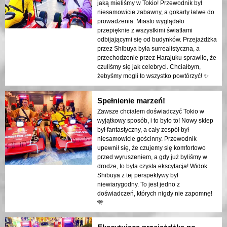
jaką mieliśmy w Tokio! Przewodnik był
niesamowicie zabawny, a gokarty łatwe do
prowadzenia. Miasto wyglądało
przepięknie z wszystkimi światłami
odbijającymi się od budynków. Przejażdżka
przez Shibuya była surrealistyczna, a
przechodzenie przez Harajuku sprawiło, że
czuliśmy się jak celebryci. Chciałbym,
żebyśmy mogli to wszystko powtórzyć! ✨
Spełnienie marzeń!
Zawsze chciałem doświadczyć Tokio w
wyjątkowy sposób, i to było to! Nowy sklep
był fantastyczny, a cały zespół był
niesamowicie gościnny. Przewodnik
upewnił się, że czujemy się komfortowo
przed wyruszeniem, a gdy już byliśmy w
drodze, to była czysta ekscytacja! Widok
Shibuya z tej perspektywy był
niewiarygodny. To jest jedno z
doświadczeń, których nigdy nie zapomnę!
🎌