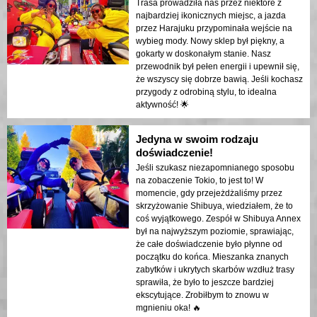
Trasa prowadziła nas przez niektóre z
najbardziej ikonicznych miejsc, a jazda
przez Harajuku przypominała wejście na
wybieg mody. Nowy sklep był piękny, a
gokarty w doskonałym stanie. Nasz
przewodnik był pełen energii i upewnił się,
że wszyscy się dobrze bawią. Jeśli kochasz
przygody z odrobiną stylu, to idealna
aktywność! 🌟
Jedyna w swoim rodzaju
doświadczenie!
Jeśli szukasz niezapomnianego sposobu
na zobaczenie Tokio, to jest to! W
momencie, gdy przejeżdżaliśmy przez
skrzyżowanie Shibuya, wiedziałem, że to
coś wyjątkowego. Zespół w Shibuya Annex
był na najwyższym poziomie, sprawiając,
że całe doświadczenie było płynne od
początku do końca. Mieszanka znanych
zabytków i ukrytych skarbów wzdłuż trasy
sprawiła, że było to jeszcze bardziej
ekscytujące. Zrobiłbym to znowu w
mgnieniu oka! 🔥