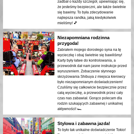
zadbał o każdy szczegół, upewniając się,
że jesteśmy bezpieczni, ale także świetnie
się bawimy. To była zdecydowanie
najlepsza randka, jaką kiedykolwiek
mieliśmy! 💕
Niezapomniana rodzinna
przygoda!
Zabrałem mojego dorosłego syna na tę
wycieczkę i obaj świetnie się bawiliśmy!
Karty były łatwe do kontrolowania, a
przewodnik dał nam jasne instrukcje przed
wyruszeniem. Zobaczenie słynnego
skrzyżowania Shibuya z miejsca kierowcy
było niezapomnianym doświadczeniem!
Czuliśmy się całkowicie bezpiecznie przez
całą wycieczkę, a przewodnik przez cały
czas nas zabawiał. Gorąco polecam dla
rodzin szukających zabawnej i unikalnej
aktywności! 🏎️
Stylowa i zabawna jazda!
To było tak unikalne doświadczenie Tokio!